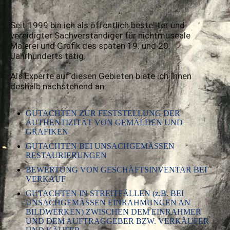
Seit 1999 bin ich als öffentlich bestellter und
vereidigter Sachverständiger für nichtmuseale
Malerei und
Grafik des späten 19. und 20.
Jahrhunderts tätig.
Als Experte auf diesen Gebieten biete ich Ihnen
deshalb nachstehend an:
GUTACHTEN ZUR FESTSTELLUNG DER
AUTHENTIZITÄT VON GEMÄLDEN UND
GRAFIKEN
GUTACHTEN BEI UNSACHGEMÄSSEN
RESTAURIERUNGEN
BEWERTUNG VON GESCHÄFTSINVENTAR BEI
VERKAUF
GUTACHTEN IN STREITFÄLLEN (z.B. BEI
UNSACHGEMÄSSEN EINRAHMUNGEN AN
BILDWERKEN) ZWISCHEN DEM EINRAHMER
UND DEM AUFTRAGGEBER BZW. VERKÄUFER