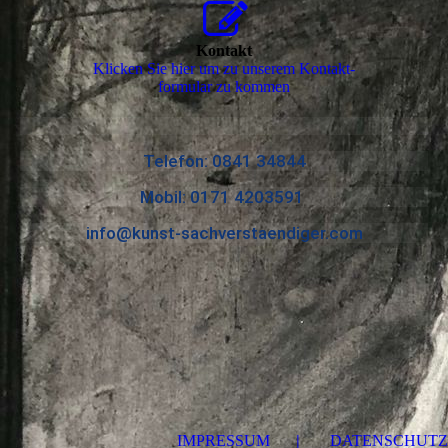
Kontakt
Klicken Sie hier um zu unserem Kon­takt­
for­mu­lar zu kommen
Telefon: 0841 34844
Mobil: 0171 4203591
info@kunst-sachverstaendiger.com
|
IMPRESSUM
DATENSCHUTZ