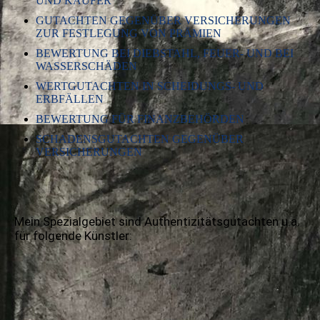
UND KÄUFER
GUTACHTEN GEGENÜBER VERSICHERUNGEN
ZUR FESTLEGUNG VON PRÄMIEN
BEWERTUNG BEI DIEBSTAHL, FEUER- UND BEI
WASSERSCHÄDEN
WERTGUTACHTEN IN SCHEIDUNGS- UND
ERBFÄLLEN
BEWERTUNG FÜR FINANZBEHÖRDEN
SCHADENSGUTACHTEN GEGENÜBER
VERSICHERUNGEN
Mein Spezialgebiet sind Authentizitätsgutachten u.a.
für folgende Künstler: