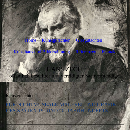
Home
Kunstgutachten
Glasgutachten
Kunsthaus und Bilderrahmung
Referenzen
Kontakt
HANS ZECH
öffentlich bestellter und vereidigter Sachverständiger
Kunstgutachten
FÜR NICHTMUSEALE MALEREI UND GRAFIK
DES SPÄTEN 19. UND 20. JAHRHUNDERTS